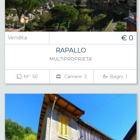
€ 0
Vendita
RAPALLO
MULTIPROPRIETA'
M² 50
Camere 2
Bagni 1