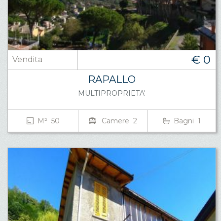
€ 0
Vendita
RAPALLO
MULTIPROPRIETA'
M² 50
Camere 2
Bagni 1